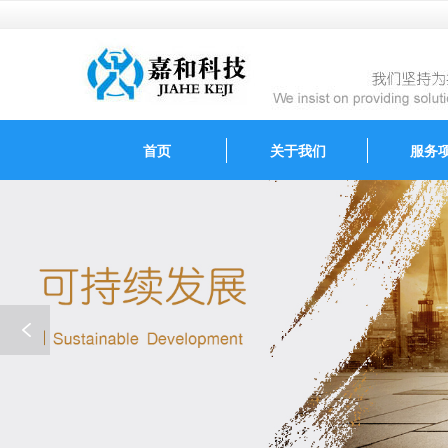
首页
关于我们
服务