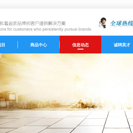
项目
商品中心
信息动态
诚聘英才