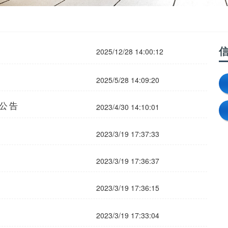
2025/12/28 14:00:12
2025/5/28 14:09:20
公告
2023/4/30 14:10:01
2023/3/19 17:37:33
2023/3/19 17:36:37
2023/3/19 17:36:15
2023/3/19 17:33:04